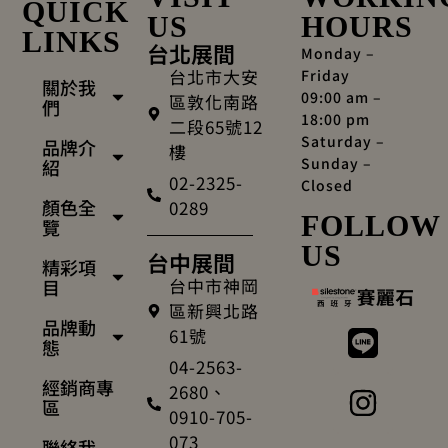
QUICK
US
HOURS
LINKS
台北展間
Monday –
台北市大安
Friday
關於我
09:00 am –
區敦化南路
們
18:00 pm
二段65號12
Saturday –
品牌介
樓
Sunday –
紹
02-2325-
Closed
顏色全
0289
FOLLOW
覽
US
台中展間
精彩項
台中市神岡
目
區新興北路
品牌動
61號
態
04-2563-
經銷商專
2680、
區
0910-705-
073
聯絡我