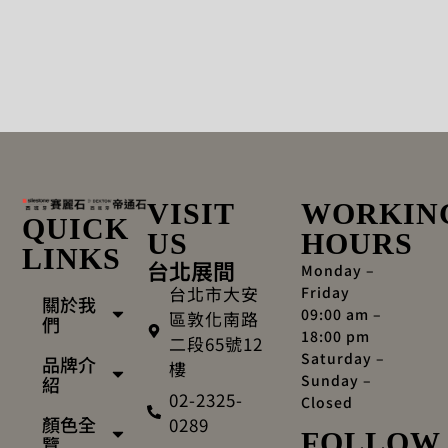
VISIT
WORKIN
QUICK
US
HOURS
LINKS
台北展間
Monday –
台北市大安
Friday
關於我
09:00 am –
區敦化南路
們
18:00 pm
二段65號12
Saturday –
品牌介
樓
Sunday –
紹
02-2325-
Closed
顏色全
0289
FOLLOW
覽