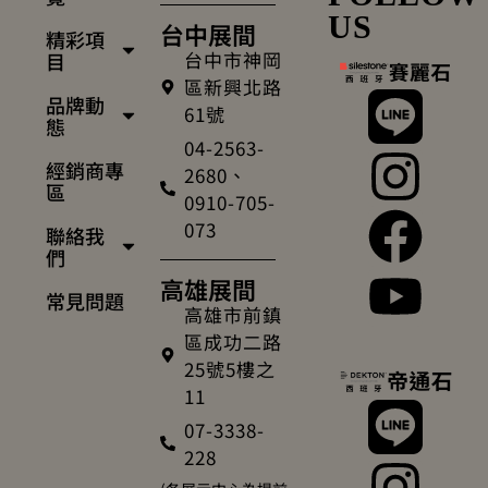
US
台中展間
精彩項
台中市神岡
目
區新興北路
品牌動
61號
態
04-2563-
經銷商專
2680、
區
0910-705-
073
聯絡我
們
高雄展間
常見問題
高雄市前鎮
區成功二路
25號5樓之
11
07-3338-
228