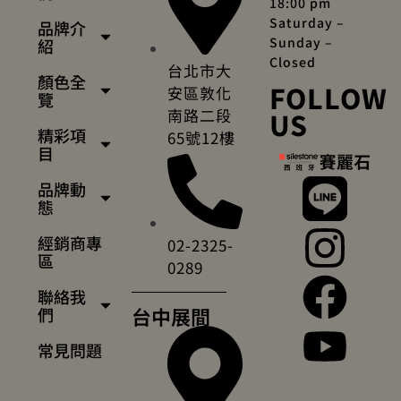
18:00 pm
Saturday –
品牌介
Sunday –
紹
Closed
台北市大
顏色全
FOLLOW
安區敦化
覽
南路二段
US
精彩項
65號12樓
目
品牌動
態
經銷商專
02-2325-
區
0289
聯絡我
台中展間
們
常見問題