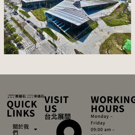
VISIT
WORKIN
QUICK
US
HOURS
LINKS
台北展間
Monday –
Friday
關於我
09:00 am –
們