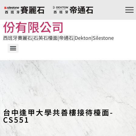
Coallmax 興立富實業股
份有限公司
西班牙賽麗石|石英石檯面|帝通石|Dekton|Silestone
台中逢甲大學共善樓接待檯面-
CS551