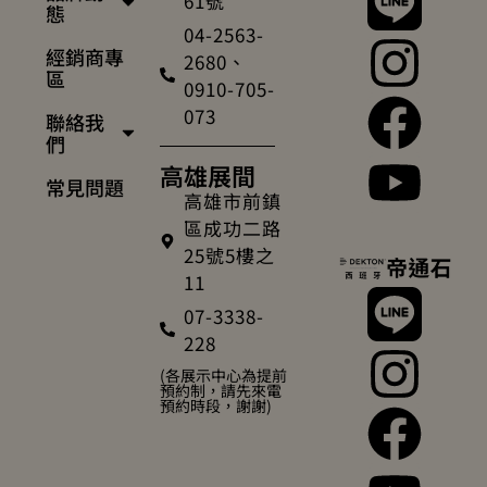
61號
態
04-2563-
經銷商專
2680、
區
0910-705-
073
聯絡我
們
高雄展間
常見問題
高雄市前鎮
區成功二路
25號5樓之
11
07-3338-
228
(各展示中心為提前
預約制，請先來電
預約時段，謝謝)