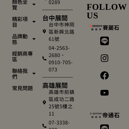
顏色全
0289
FOLLOW
覽
US
台中展間
精彩項
台中市神岡
目
區新興北路
品牌動
61號
態
04-2563-
經銷商專
2680、
區
0910-705-
073
聯絡我
們
高雄展間
常見問題
高雄市前鎮
區成功二路
25號5樓之
11
07-3338-