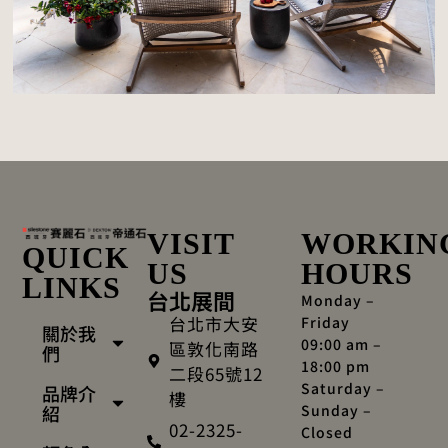
VISIT
WORKIN
QUICK
US
HOURS
LINKS
台北展間
Monday –
台北市大安
Friday
關於我
09:00 am –
區敦化南路
們
18:00 pm
二段65號12
Saturday –
品牌介
樓
Sunday –
紹
02-2325-
Closed