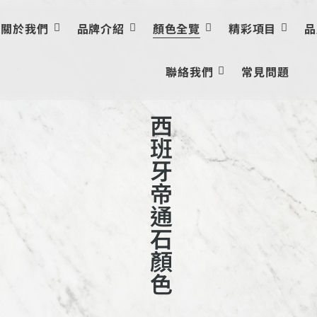
關於我們
品牌介紹
顏色全覽
精彩項目
品
聯絡我們
常見問題
西
班
牙
帝
通
石
顏
色