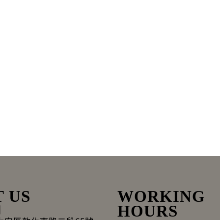
T US
WORKING
間
HOURS