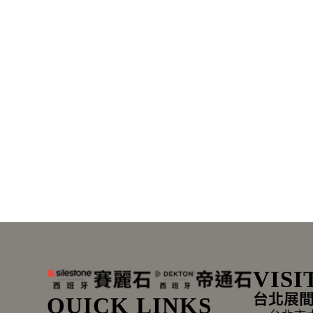
VISI
台北展
QUICK LINKS