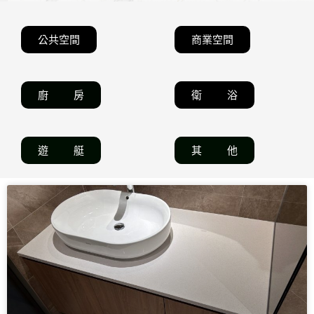
公共空間
商業空間
廚 房
衛 浴
遊 艇
其 他