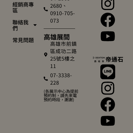
經銷商專
2680、
區
0910-705-
073
聯絡我
們
高雄展間
常見問題
高雄市前鎮
區成功二路
25號5樓之
11
07-3338-
228
(各展示中心為提前
預約制，請先來電
預約時段，謝謝)