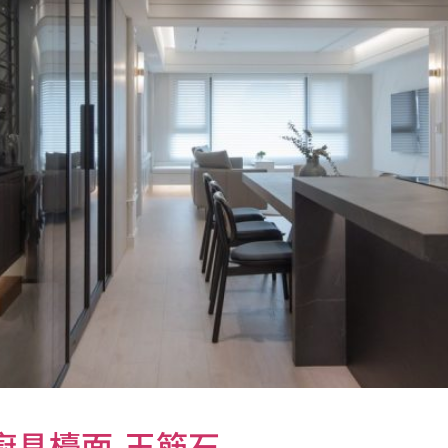
廚具檯面-玉筋石