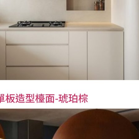
單板造型檯面-琥珀棕