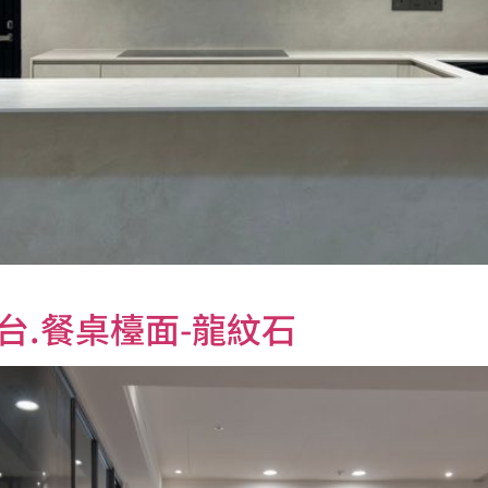
台.餐桌檯面-龍紋石