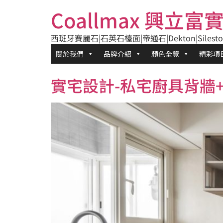
跳
Coallmax 興立
至
主
西班牙賽麗石|石英石檯面|帝通石|Dekton|Silesto
要
內
關於我們
品牌介紹
顏色全覽
精彩項
容
實宅設計-私宅廚具背牆