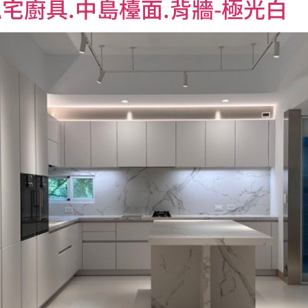
宅廚具.中島檯面.背牆-極光白