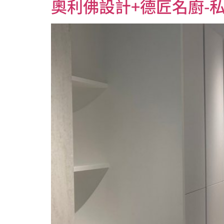
奧利佛設計+德匠名廚-私