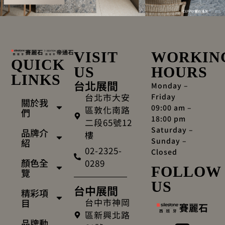
VISIT
WORKIN
QUICK
US
HOURS
LINKS
台北展間
Monday –
台北市大安
Friday
關於我
09:00 am –
區敦化南路
們
18:00 pm
二段65號12
Saturday –
品牌介
樓
Sunday –
紹
02-2325-
Closed
顏色全
0289
FOLLOW
覽
US
台中展間
精彩項
台中市神岡
目
區新興北路
品牌動